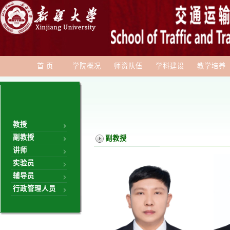
首 页
学院概况
师资队伍
学科建设
教学培养
教授
副教授
副教授
讲师
实验员
辅导员
行政管理人员