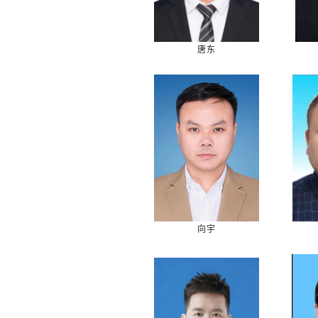
唐东
向宇