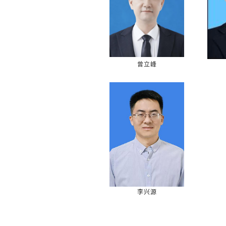
曾立峰
李兴源